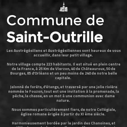
Commune de
Saint-Outrille
Les Austrégésiliens et Austrégésiliennes sont heureux de vous
accueillir, dans leur petit village.
Notre village compte 223 habitants. Il est situé en plein centre
de la France, à 25 Km de Vierzon, 40 de Châteauroux, 50 de
Bourges, 85 d'Orléans et un peu moins de 240 de notre belle
capitale.
Jalonné de forêts, d'étangs, et traversé par une jolie rivière
nommée le Fouzon, tout est une invitation à la promenade, la
pêche, la chasse, en un mot à une communion avec dame
nature.
Nous sommes particulièrement fiers, de notre Collégiale,
église romane érigée à partir du XI ème siècle.
Harmonieusement bordée par le jardin des Chanoines, et